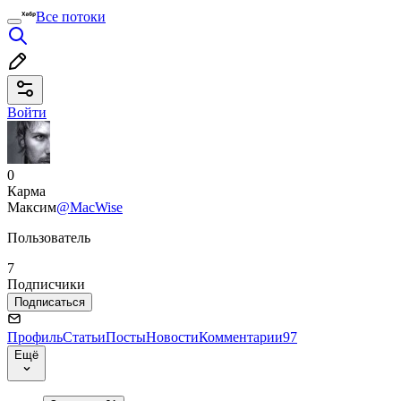
Все потоки
Войти
0
Карма
Максим
@MacWise
Пользователь
7
Подписчики
Подписаться
Профиль
Статьи
Посты
Новости
Комментарии
97
Ещё