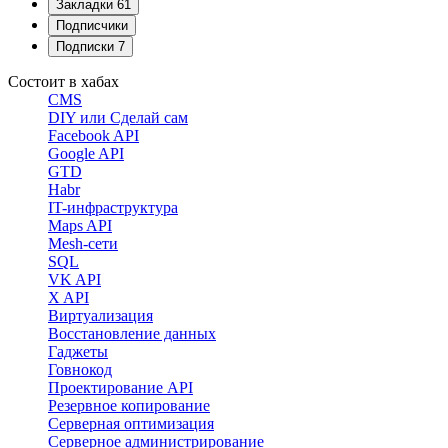
Закладки
61
Подписчики
Подписки
7
Состоит в хабах
CMS
DIY или Сделай сам
Facebook API
Google API
GTD
Habr
IT-инфраструктура
Maps API
Mesh-сети
SQL
VK API
X API
Виртуализация
Восстановление данных
Гаджеты
Говнокод
Проектирование API
Резервное копирование
Серверная оптимизация
Серверное администрирование